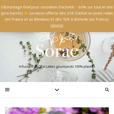
Déstockage final pour cessation d'activité : -30% sur tout le site
(prix barrés)
Livraison offerte dès 35€ d'achat en point relais
(en France et au Benelux) et dès 50€ à domicile (en France).
Ignorer
Infusions et Chaï Lattes gourmands 100% plantes