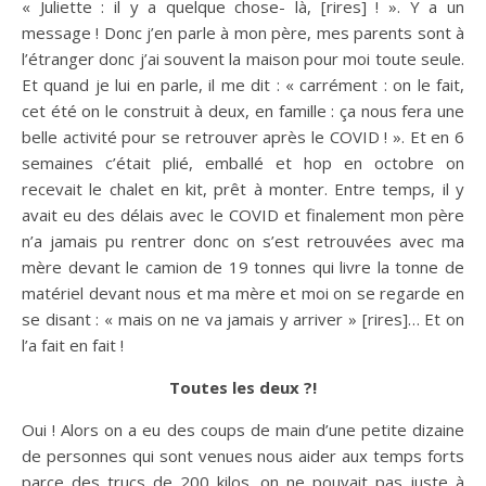
« Juliette : il y a quelque chose- là, [rires] ! ». Y a un
message ! Donc j’en parle à mon père, mes parents sont à
l’étranger donc j’ai souvent la maison pour moi toute seule.
Et quand je lui en parle, il me dit : « carrément : on le fait,
cet été on le construit à deux, en famille : ça nous fera une
belle activité pour se retrouver après le COVID ! ». Et en 6
semaines c’était plié, emballé et hop en octobre on
recevait le chalet en kit, prêt à monter. Entre temps, il y
avait eu des délais avec le COVID et finalement mon père
n’a jamais pu rentrer donc on s’est retrouvées avec ma
mère devant le camion de 19 tonnes qui livre la tonne de
matériel devant nous et ma mère et moi on se regarde en
se disant : « mais on ne va jamais y arriver » [rires]… Et on
l’a fait en fait !
Toutes les deux ?!
Oui ! Alors on a eu des coups de main d’une petite dizaine
de personnes qui sont venues nous aider aux temps forts
parce des trucs de 200 kilos, on ne pouvait pas juste à