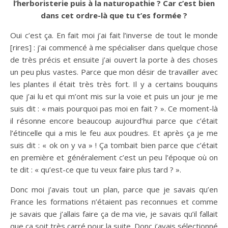
l’herboristerie puis à la naturopathie ? Car c’est bien
dans cet ordre-là que tu t’es formée ?
Oui c’est ça. En fait moi j’ai fait l’inverse de tout le monde
[rires] : j’ai commencé à me spécialiser dans quelque chose
de très précis et ensuite j’ai ouvert la porte à des choses
un peu plus vastes. Parce que mon désir de travailler avec
les plantes il était très très fort. Il y a certains bouquins
que j’ai lu et qui m’ont mis sur la voie et puis un jour je me
suis dit : « mais pourquoi pas moi en fait ? ». Ce moment-là
il résonne encore beaucoup aujourd’hui parce que c’était
l’étincelle qui a mis le feu aux poudres. Et après ça je me
suis dit : « ok on y va » ! Ça tombait bien parce que c’était
en première et généralement c’est un peu l’époque où on
te dit : « qu’est-ce que tu veux faire plus tard ? ».
Donc moi j’avais tout un plan, parce que je savais qu’en
France les formations n’étaient pas reconnues et comme
je savais que j’allais faire ça de ma vie, je savais qu’il fallait
que ça soit très carré pour la suite. Donc j’avais sélectionné