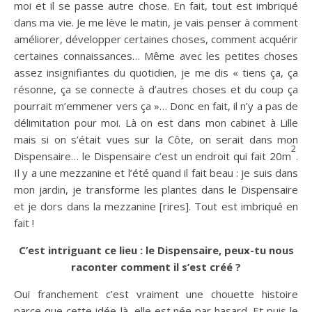
moi et il se passe autre chose. En fait, tout est imbriqué
dans ma vie. Je me lève le matin, je vais penser à comment
améliorer, développer certaines choses, comment acquérir
certaines connaissances… Même avec les petites choses
assez insignifiantes du quotidien, je me dis « tiens ça, ça
résonne, ça se connecte à d’autres choses et du coup ça
pourrait m’emmener vers ça »… Donc en fait, il n’y a pas de
délimitation pour moi. Là on est dans mon cabinet à Lille
mais si on s’était vues sur la Côte, on serait dans mon
2
Dispensaire… le Dispensaire c’est un endroit qui fait 20m
.
Il y a une mezzanine et l’été quand il fait beau : je suis dans
mon jardin, je transforme les plantes dans le Dispensaire
et je dors dans la mezzanine [rires]. Tout est imbriqué en
fait !
C’est intriguant ce lieu : le Dispensaire, peux-tu nous
raconter comment il s’est créé ?
Oui franchement c’est vraiment une chouette histoire
parce que cette idée-là, elle est née par hasard. Et puis le